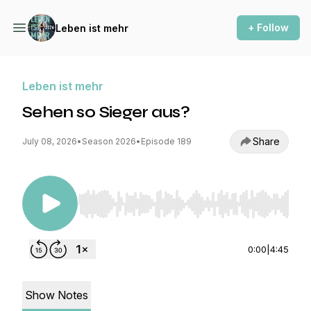
+ Follow
Leben ist mehr
Leben ist mehr
Sehen so Sieger aus?
Share
July 08, 2026
•
Season 2026
•
Episode 189
Use Left/Right to seek, Home/End to jump to st
0:00
|
4:45
Show Notes