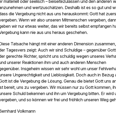
er materiell oder seelisch – beiseitezulassen und den anderen 
anzunehmen und wertzuschätzen. Deshalb ist es so gut und wi
dass die Vergebung nicht aus uns herauskommt: Gott hat zuers
vergeben. Wenn wir also unseren Mitmenschen vergeben, dan
geben wir nur etwas weiter, das wir bereits selbst empfangen h
Vergebung kann nie aus uns heraus geschehen.
Diese Tatsache hängt mit einer anderen Dimension zusammen,
der Tagesvers zeigt: Auch wir sind Schuldige – gegenüber Gott.
der gerechte Richter, spricht uns schuldig wegen unseres Verha
und unserer Reaktionen ihm und auch anderen Menschen
gegenüber. Insgeheim wissen wir sehr wohl um unser Fehlverha
unsere Ungerechtigkeit und Lieblosigkeit. Doch auch in Bezug 
Gott ist die Vergebung die Lösung. Genau die bietet Gott uns an
ist bereit, uns zu vergeben. Wir müssen nur zu Gott kommen, i
unsere Schuld bekennen und ihn um Vergebung bitten. Er wird 
vergeben, und so können wir frei und fröhlich unseren Weg ge
Bernhard Volkmann