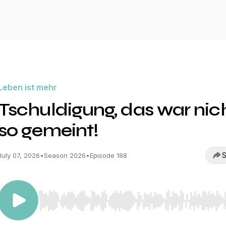
Leben ist mehr
Tschuldigung, das war nic
so gemeint!
S
July 07, 2026
•
Season 2026
•
Episode 188
Use Left/Right to seek, Home/End to jump to start o