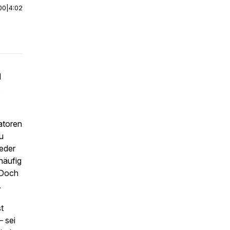
00
|
4:02
d
s
atoren
u
ieder
häufig
 Doch
.
t
– sei