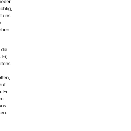
wieder
chtig,
t uns
n
aben.
 die
 Er,
ltens
lten,
auf
. Er
hm
uns
hen.