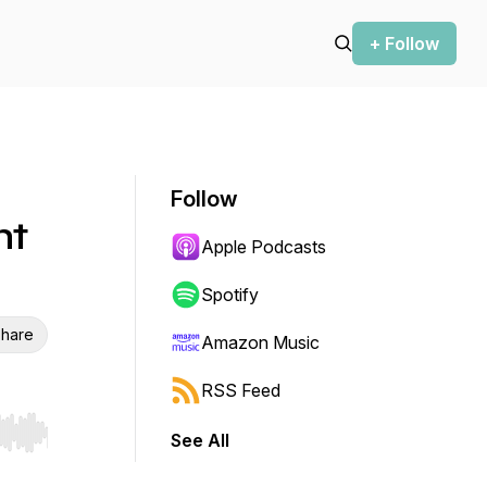
+ Follow
Follow
ht
Apple Podcasts
Spotify
hare
Amazon Music
RSS Feed
See All
r end. Hold shift to jump forward or backward.