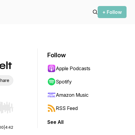
+ Follow
Follow
elt
Apple Podcasts
hare
Spotify
Amazon Music
RSS Feed
r end. Hold shift to jump forward or backward.
See All
00
|
4:42