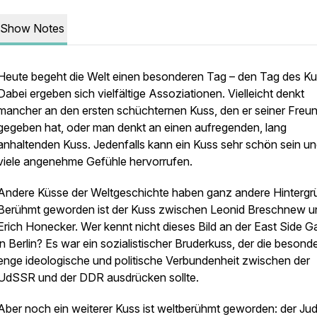
Show Notes
Heute begeht die Welt einen besonderen Tag – den Tag des Ku
Dabei ergeben sich vielfältige Assoziationen. Vielleicht denkt
mancher an den ersten schüchternen Kuss, den er seiner Freun
gegeben hat, oder man denkt an einen aufregenden, lang
anhaltenden Kuss. Jedenfalls kann ein Kuss sehr schön sein u
viele angenehme Gefühle hervorrufen.
Andere Küsse der Weltgeschichte haben ganz andere Hintergr
Berühmt geworden ist der Kuss zwischen Leonid Breschnew u
Erich Honecker. Wer kennt nicht dieses Bild an der East Side Ga
in Berlin? Es war ein sozialistischer Bruderkuss, der die besond
enge ideologische und politische Verbundenheit zwischen der
UdSSR und der DDR ausdrücken sollte.
Aber noch ein weiterer Kuss ist weltberühmt geworden: der Ju