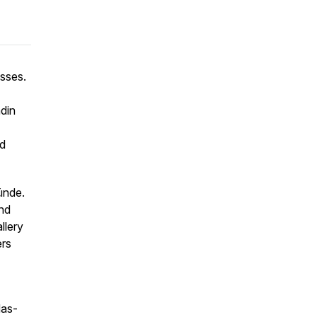
sses.
din
nd
ünde.
nd
llery
ers
das-