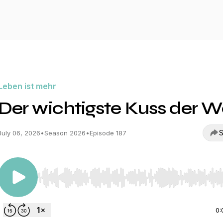
Leben ist mehr
Der wichtigste Kuss der W
S
July 06, 2026
•
Season 2026
•
Episode 187
Use Left/Right to seek, Home/End to jump to start o
0: