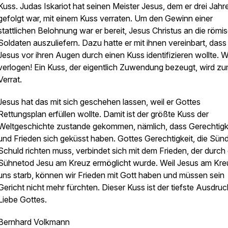
Kuss. Judas Iskariot hat seinen Meister Jesus, dem er drei Jahr
gefolgt war, mit einem Kuss verraten. Um den Gewinn einer
stattlichen Belohnung war er bereit, Jesus Christus an die römi
Soldaten auszuliefern. Dazu hatte er mit ihnen vereinbart, dass
Jesus vor ihren Augen durch einen Kuss identifizieren wollte. W
verlogen! Ein Kuss, der eigentlich Zuwendung bezeugt, wird z
Verrat.
Jesus hat das mit sich geschehen lassen, weil er Gottes
Rettungsplan erfüllen wollte. Damit ist der größte Kuss der
Weltgeschichte zustande gekommen, nämlich, dass Gerechtigk
und Frieden sich geküsst haben. Gottes Gerechtigkeit, die Sün
Schuld richten muss, verbindet sich mit dem Frieden, der durch
Sühnetod Jesu am Kreuz ermöglicht wurde. Weil Jesus am Kre
uns starb, können wir Frieden mit Gott haben und müssen sein
Gericht nicht mehr fürchten. Dieser Kuss ist der tiefste Ausdruc
Liebe Gottes.
Bernhard Volkmann