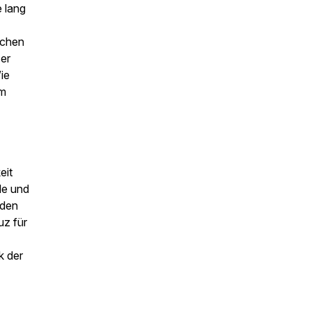
e lang
schen
 er
ie
um
eit
de und
 den
uz für
k der