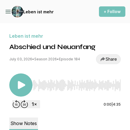
+ Follow
Leben ist mehr
Leben ist mehr
Abschied und Neuanfang
Share
July 03, 2026
•
Season 2026
•
Episode 184
Use Left/Right to seek, Home/End to jump to st
0:00
|
4:35
Show Notes