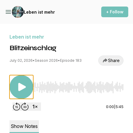
+ Follow
Leben ist mehr
Leben ist mehr
Blitzeinschlag
Share
July 02, 2026
•
Season 2026
•
Episode 183
Use Left/Right to seek, Home/End to jump to st
0:00
|
5:45
Show Notes