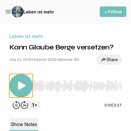
+ Follow
Leben ist mehr
Leben ist mehr
Kann Glaube Berge versetzen?
Share
July 01, 2026
•
Season 2026
•
Episode 182
Use Left/Right to seek, Home/End to jump to st
0:00
|
3:27
Show Notes