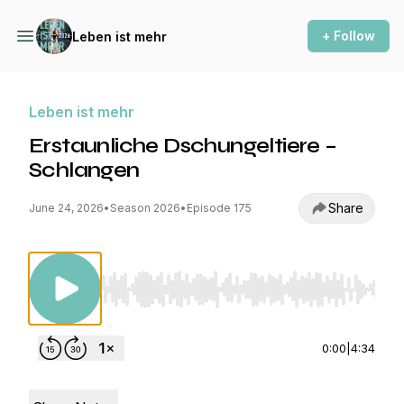
+ Follow
Leben ist mehr
Leben ist mehr
Erstaunliche Dschungeltiere –
Schlangen
Share
June 24, 2026
•
Season 2026
•
Episode 175
Use Left/Right to seek, Home/End to jump to st
0:00
|
4:34