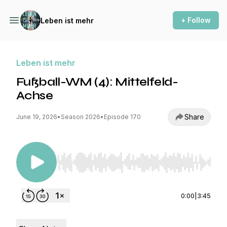
+ Follow
Leben ist mehr
Leben ist mehr
Fußball-WM (4): Mittelfeld-
Achse
Share
June 19, 2026
•
Season 2026
•
Episode 170
Use Left/Right to seek, Home/End to jump to st
0:00
|
3:45