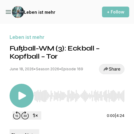
+ Follow
Leben ist mehr
Leben ist mehr
Fußball-WM (3): Eckball –
Kopfball – Tor
Share
June 18, 2026
•
Season 2026
•
Episode 169
Use Left/Right to seek, Home/End to jump to st
0:00
|
4:24