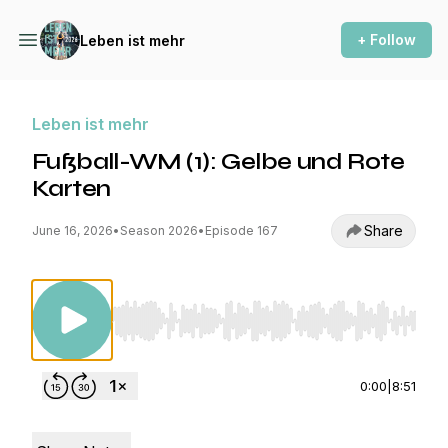
+ Follow
Leben ist mehr
Leben ist mehr
Fußball-WM (1): Gelbe und Rote
Karten
Share
June 16, 2026
•
Season 2026
•
Episode 167
Use Left/Right to seek, Home/End to jump to st
0:00
|
8:51