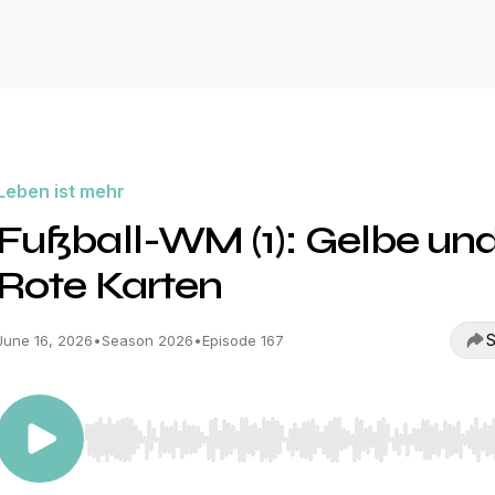
Leben ist mehr
Fußball-WM (1): Gelbe un
Rote Karten
S
June 16, 2026
•
Season 2026
•
Episode 167
Use Left/Right to seek, Home/End to jump to start o