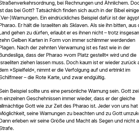
Straßenverkehrsordnung, bei Rechnungen und Ähnlichem. Do
ist das bei Gott? Tatsächlich finden sich auch in der Bibel einige
(Ver-)Warnungen. Ein eindrückliches Beispiel dafür ist der ägyp
Pharao. Er hält die Israeliten als Sklaven. Als sie ihn bitten, au
Land gehen zu dürfen, erlaubt er es ihnen nicht – trotz insgesa
zehn Gelben Karten in Form von immer schlimmer werdenden
Plagen. Nach der zehnten Verwarnung ist es fast wie in der
Bundesliga, dass der Pharao »vom Platz gestellt« wird und die
Israeliten ziehen lassen muss. Doch kaum ist er wieder zurück 
dem »Spielfeld«, nimmt er die Verfolgung auf und ertrinkt im
Schilfmeer – die Rote Karte, und zwar endgültig.
Sein Beispiel sollte uns eine persönliche Warnung sein. Gott ze
in einzelnen Geschehnissen immer wieder, dass er der gleiche
allmächtige Gott wie zur Zeit des Pharao ist. Jeder von uns hat 
Möglichkeit, seine Warnungen zu beachten und zu Gott umzuk
Dann erleben wir seine Größe und Macht als Segen und nicht a
Strafe.