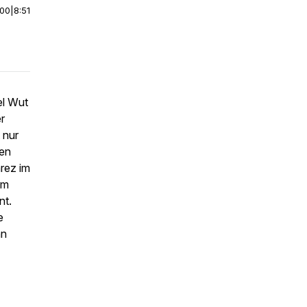
:00
|
8:51
el Wut
r
 nur
nen
arez im
em
nt.
e
nn