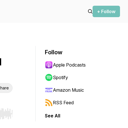
+ Follow
Follow
d
Apple Podcasts
Spotify
hare
Amazon Music
RSS Feed
See All
r end. Hold shift to jump forward or backward.