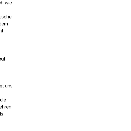
ch wie
tische
s dem
mt
auf
igt uns
die
ehren.
ls