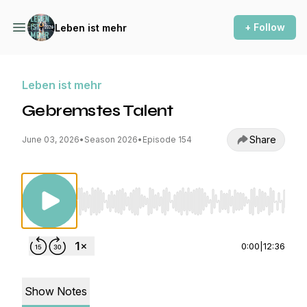
+ Follow
Leben ist mehr
Leben ist mehr
Gebremstes Talent
Share
June 03, 2026
•
Season 2026
•
Episode 154
Use Left/Right to seek, Home/End to jump to st
0:00
|
12:36
Show Notes