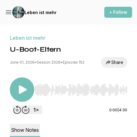
+ Follow
Leben ist mehr
Leben ist mehr
U-Boot-Eltern
Share
June 01, 2026
•
Season 2026
•
Episode 152
Use Left/Right to seek, Home/End to jump to st
0:00
|
4:30
Show Notes