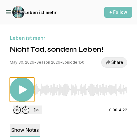
+ Follow
Leben ist mehr
Leben ist mehr
Nicht Tod, sondern Leben!
Share
May 30, 2026
•
Season 2026
•
Episode 150
Use Left/Right to seek, Home/End to jump to st
0:00
|
4:22
Show Notes