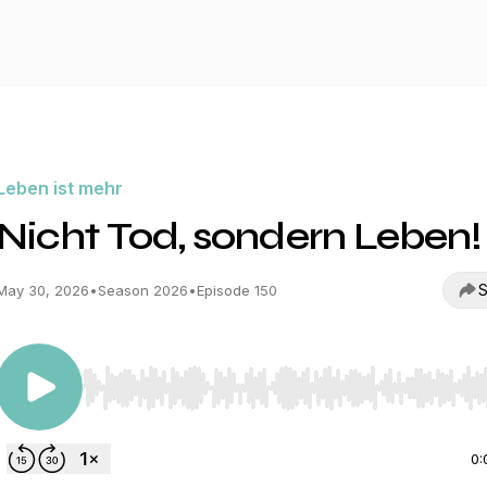
Leben ist mehr
Nicht Tod, sondern Leben!
S
May 30, 2026
•
Season 2026
•
Episode 150
Use Left/Right to seek, Home/End to jump to start o
0: