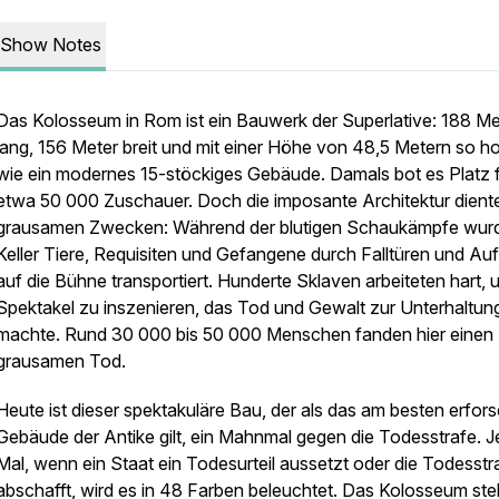
Show Notes
Das Kolosseum in Rom ist ein Bauwerk der Superlative: 188 Me
lang, 156 Meter breit und mit einer Höhe von 48,5 Metern so h
wie ein modernes 15-stöckiges Gebäude. Damals bot es Platz 
etwa 50 000 Zuschauer. Doch die imposante Architektur dient
grausamen Zwecken: Während der blutigen Schaukämpfe wur
Keller Tiere, Requisiten und Gefangene durch Falltüren und Au
auf die Bühne transportiert. Hunderte Sklaven arbeiteten hart,
Spektakel zu inszenieren, das Tod und Gewalt zur Unterhaltun
machte. Rund 30 000 bis 50 000 Menschen fanden hier einen
grausamen Tod.
Heute ist dieser spektakuläre Bau, der als das am besten erfor
Gebäude der Antike gilt, ein Mahnmal gegen die Todesstrafe. 
Mal, wenn ein Staat ein Todesurteil aussetzt oder die Todesstr
abschafft, wird es in 48 Farben beleuchtet. Das Kolosseum ste