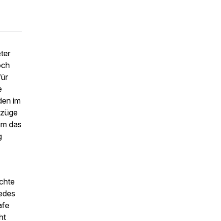
ter
och
für
e
den im
fzüge
 um das
g
schte
Jedes
afe
ht