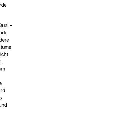
rde
Qual –
hode
dere
ntums
icht
n,
 um
e
und
s
 und