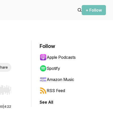
+ Follow
Follow
Apple Podcasts
hare
Spotify
Amazon Music
RSS Feed
r end. Hold shift to jump forward or backward.
See All
00
|
4:22