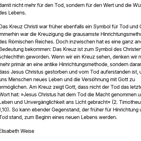
damit nicht mehr für den Tod, sondern für den Wert und die Wü
des Lebens.
Das Kreuz Christi war früher ebenfalls ein Symbol für Tod und 
immerhin war die Kreuzigung die grausamste Hinrichtungsmet
des Römischen Reiches. Doch inzwischen hat es eine ganz an
Bedeutung bekommen: Das Kreuz ist zum Symbol des Christe
schlechthin geworden. Wenn wir ein Kreuz sehen, denken wir n
mehr primär an eine antike Hinrichtungsmethode, sondern dara
dass Jesus Christus gestorben und vom Tod auferstanden ist,
uns Menschen neues Leben und die Versöhnung mit Gott zu
ermöglichen. Am Kreuz zeigt Gott, dass nicht der Tod das letzt
Wort hat: »Jesus Christus hat dem Tod die Macht genommen 
Leben und Unvergänglichkeit ans Licht gebracht« (2. Timotheu
1,10). So kann ebender Gegenstand, der früher für Hinrichtung
Tod stand, zum Beginn eines neuen Lebens werden.
Elisabeth Weise