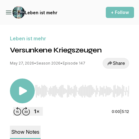
+ Follow
Leben ist mehr
Leben ist mehr
Versunkene Kriegszeugen
Share
May 27, 2026
•
Season 2026
•
Episode 147
Use Left/Right to seek, Home/End to jump to st
0:00
|
5:12
Show Notes