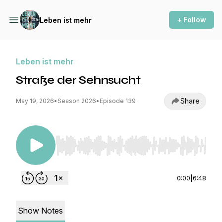
+ Follow
Leben ist mehr
Leben ist mehr
Straße der Sehnsucht
Share
May 19, 2026
•
Season 2026
•
Episode 139
Use Left/Right to seek, Home/End to jump to st
0:00
|
6:48
Show Notes