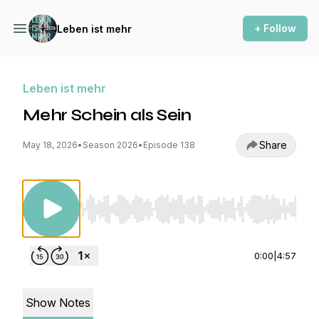
+ Follow
Leben ist mehr
Leben ist mehr
Mehr Schein als Sein
Share
May 18, 2026
•
Season 2026
•
Episode 138
Use Left/Right to seek, Home/End to jump to st
0:00
|
4:57
Show Notes