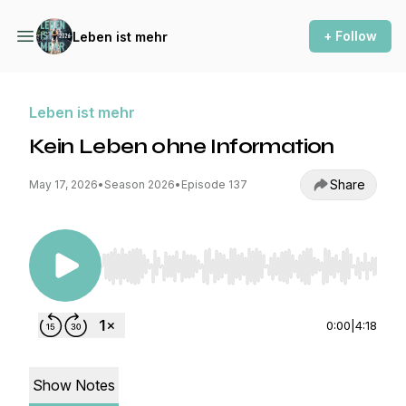
+ Follow
Leben ist mehr
Leben ist mehr
Kein Leben ohne Information
Share
May 17, 2026
•
Season 2026
•
Episode 137
Use Left/Right to seek, Home/End to jump to st
0:00
|
4:18
Show Notes