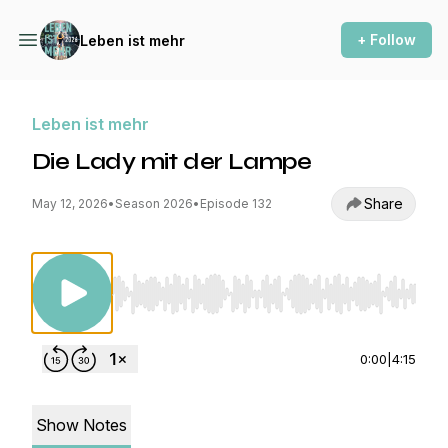
+ Follow
Leben ist mehr
Leben ist mehr
Die Lady mit der Lampe
Share
May 12, 2026
•
Season 2026
•
Episode 132
Use Left/Right to seek, Home/End to jump to st
0:00
|
4:15
Show Notes