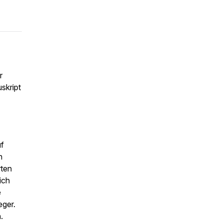
r
skript
uf
h
rten
ich
e
eger.
.