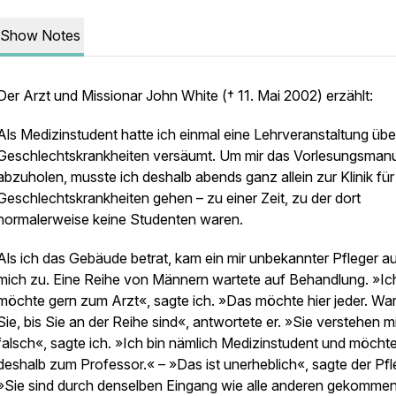
Show Notes
Der Arzt und Missionar John White († 11. Mai 2002) erzählt:
Als Medizinstudent hatte ich einmal eine Lehrveranstaltung übe
Geschlechtskrankheiten versäumt. Um mir das Vorlesungsmanu
abzuholen, musste ich deshalb abends ganz allein zur Klinik für
Geschlechtskrankheiten gehen – zu einer Zeit, zu der dort
normalerweise keine Studenten waren.
Als ich das Gebäude betrat, kam ein mir unbekannter Pfleger a
mich zu. Eine Reihe von Männern wartete auf Behandlung. »Ic
möchte gern zum Arzt«, sagte ich. »Das möchte hier jeder. Wa
Sie, bis Sie an der Reihe sind«, antwortete er. »Sie verstehen m
falsch«, sagte ich. »Ich bin nämlich Medizinstudent und möcht
deshalb zum Professor.« – »Das ist unerheblich«, sagte der Pfl
»Sie sind durch denselben Eingang wie alle anderen gekommen