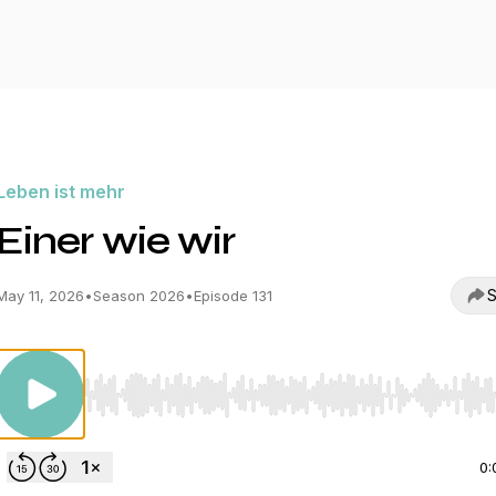
Leben ist mehr
Einer wie wir
S
May 11, 2026
•
Season 2026
•
Episode 131
Use Left/Right to seek, Home/End to jump to start o
0: