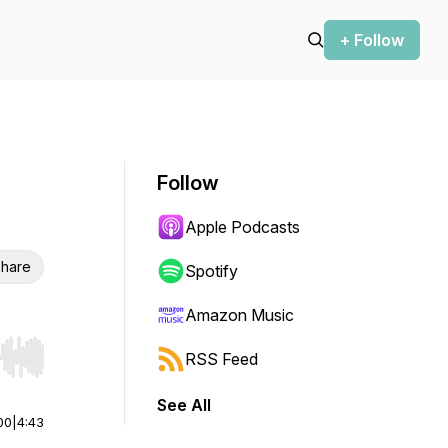
+ Follow
Follow
Apple Podcasts
hare
Spotify
Amazon Music
RSS Feed
r end. Hold shift to jump forward or backward.
See All
00
|
4:43