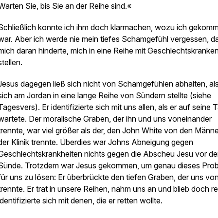
Warten Sie, bis Sie an der Reihe sind.«
Schließlich konnte ich ihm doch klarmachen, wozu ich gekom
war. Aber ich werde nie mein tiefes Schamgefühl vergessen, d
mich daran hinderte, mich in eine Reihe mit Geschlechtskranke
stellen.
Jesus dagegen ließ sich nicht von Schamgefühlen abhalten, als
sich am Jordan in eine lange Reihe von Sündern stellte (siehe
Tagesvers). Er identifizierte sich mit uns allen, als er auf seine 
wartete. Der moralische Graben, der ihn und uns voneinander
trennte, war viel größer als der, den John White von den Männe
der Klinik trennte. Überdies war Johns Abneigung gegen
Geschlechtskrankheiten nichts gegen die Abscheu Jesu vor de
Sünde. Trotzdem war Jesus gekommen, um genau dieses Pro
für uns zu lösen: Er überbrückte den tiefen Graben, der uns vo
trennte. Er trat in unsere Reihen, nahm uns an und blieb doch re
identifizierte sich mit denen, die er retten wollte.