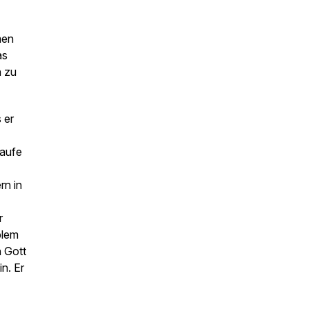
men
as
n zu
 er
Taufe
rn in
r
blem
n Gott
in. Er