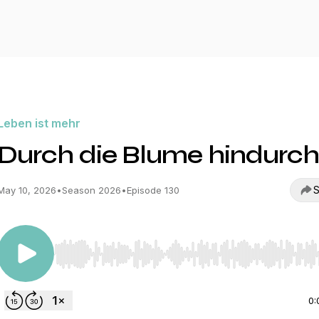
Leben ist mehr
Durch die Blume hindurc
S
May 10, 2026
•
Season 2026
•
Episode 130
Use Left/Right to seek, Home/End to jump to start o
0: