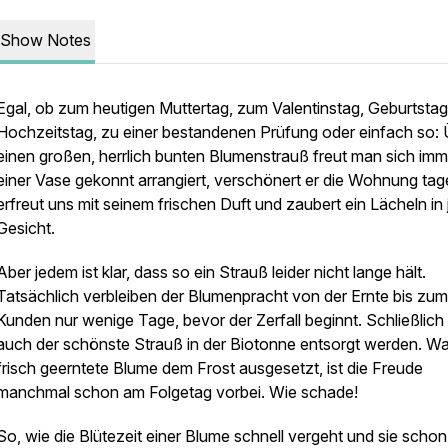
Show Notes
Egal, ob zum heutigen Muttertag, zum Valentinstag, Geburtstag
Hochzeitstag, zu einer bestandenen Prüfung oder einfach so: 
einen großen, herrlich bunten Blumenstrauß freut man sich imme
einer Vase gekonnt arrangiert, verschönert er die Wohnung tag
erfreut uns mit seinem frischen Duft und zaubert ein Lächeln in
Gesicht.
Aber jedem ist klar, dass so ein Strauß leider nicht lange hält.
Tatsächlich verbleiben der Blumenpracht von der Ernte bis zum
Kunden nur wenige Tage, bevor der Zerfall beginnt. Schließlic
auch der schönste Strauß in der Biotonne entsorgt werden. Wa
frisch geerntete Blume dem Frost ausgesetzt, ist die Freude
manchmal schon am Folgetag vorbei. Wie schade!
So, wie die Blütezeit einer Blume schnell vergeht und sie scho