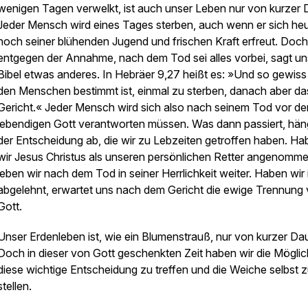
wenigen Tagen verwelkt, ist auch unser Leben nur von kurzer 
Jeder Mensch wird eines Tages sterben, auch wenn er sich he
noch seiner blühenden Jugend und frischen Kraft erfreut. Doch
entgegen der Annahme, nach dem Tod sei alles vorbei, sagt un
Bibel etwas anderes. In Hebräer 9,27 heißt es: »Und so gewiss
den Menschen bestimmt ist, einmal zu sterben, danach aber da
Gericht.« Jeder Mensch wird sich also nach seinem Tod vor d
lebendigen Gott verantworten müssen. Was dann passiert, hän
der Entscheidung ab, die wir zu Lebzeiten getroffen haben. Ha
wir Jesus Christus als unseren persönlichen Retter angenomme
leben wir nach dem Tod in seiner Herrlichkeit weiter. Haben wir 
abgelehnt, erwartet uns nach dem Gericht die ewige Trennung
Gott.
Unser Erdenleben ist, wie ein Blumenstrauß, nur von kurzer Dau
Doch in dieser von Gott geschenkten Zeit haben wir die Möglich
diese wichtige Entscheidung zu treffen und die Weiche selbst 
stellen.