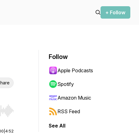
+ Follow
Follow
h
Apple Podcasts
hare
Spotify
Amazon Music
RSS Feed
r end. Hold shift to jump forward or backward.
See All
00
|
4:52