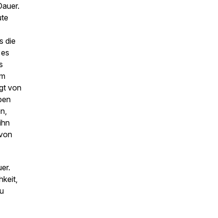
Dauer.
ute
s die
 es
s
em
gt von
ben
n,
ihn
 von
er.
keit,
zu