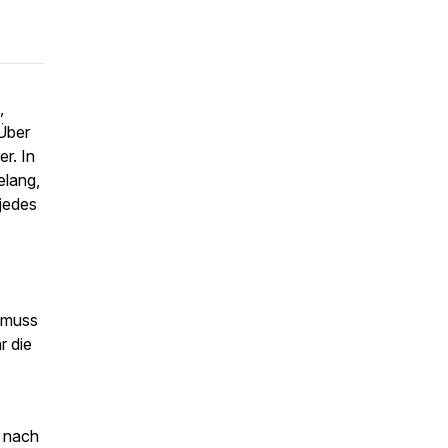
,
Über
r. In
elang,
 jedes
h muss
r die
n nach