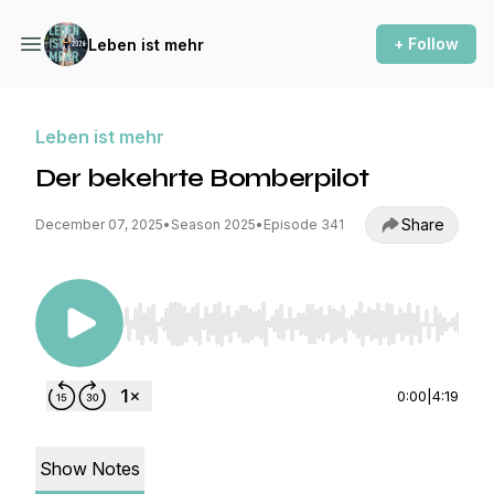
+ Follow
Leben ist mehr
Leben ist mehr
Der bekehrte Bomberpilot
Share
December 07, 2025
•
Season 2025
•
Episode 341
Use Left/Right to seek, Home/End to jump to st
0:00
|
4:19
Show Notes