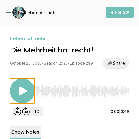
+ Follow
Leben ist mehr
Leben ist mehr
Die Mehrheit hat recht!
Share
October 26, 2025
•
Season 2025
•
Episode 299
Use Left/Right to seek, Home/End to jump to st
0:00
|
3:49
Show Notes