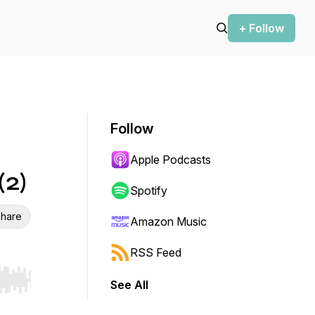
+ Follow
Follow
Apple Podcasts
(2)
Spotify
hare
Amazon Music
RSS Feed
See All
r end. Hold shift to jump forward or backward.