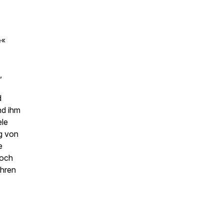
e«
,
d
nd ihm
ele
ig von
e
noch
ahren