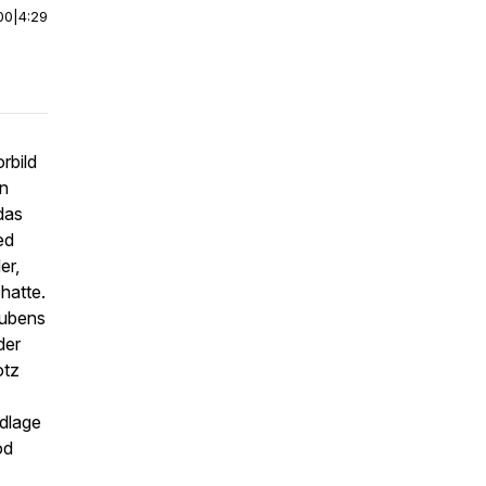
00
|
4:29
rbild
en
das
ed
er,
hatte.
aubens
der
otz
ndlage
od