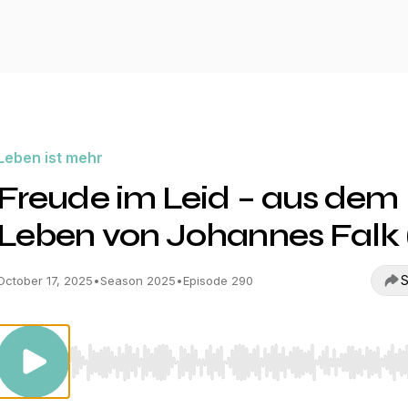
Leben ist mehr
Freude im Leid – aus dem
Leben von Johannes Falk 
S
October 17, 2025
•
Season 2025
•
Episode 290
Use Left/Right to seek, Home/End to jump to start o