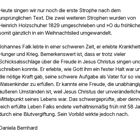
Heute singen wir nur noch die erste Strophe nach dem
ursprünglichen Text. Die zwei weiteren Strophen wurden von
Heinrich Holzschuher 1829 umgeschrieben und »O du fröhlich
somit gänzlich in ein Weihnachtslied umgewandelt.
Johannes Falk lebte in einer schweren Zeit, er erlebte Krankheit
Hunger und Krieg. Bemerkenswert ist, dass er trotz vieler
Schicksalsschläge über die Freude in Jesus Christus singen un
schreiben konnte. Er erlebte, wie Gott ihm ein fester Halt war u
die nötige Kraft gab, seine schwere Aufgabe als Vater für so vi
Waisenkinder zu erfüllen. Er kannte eine Freude, die unabhäng
äußeren Umständen ist, weil Jesus Christus der unveränderlich
Mittelpunkt seines Lebens war. Das schwergeprüfte, aber den
reich erfüllte Leben Falks endete verhältnismäßig früh mit 58 J
durch eine Blutvergiftung. Sein Vorbild wirkte jedoch nach.
Daniela Bernhard