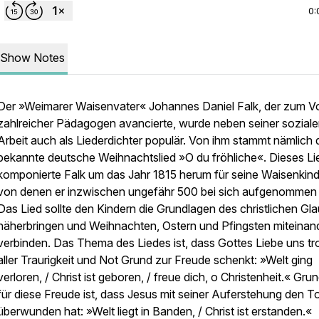
0:
Show Notes
Der »Weimarer Waisenvater« Johannes Daniel Falk, der zum Vo
zahlreicher Pädagogen avancierte, wurde neben seiner sozial
Arbeit auch als Liederdichter populär. Von ihm stammt nämlich 
bekannte deutsche Weihnachtslied »O du fröhliche«. Dieses Li
komponierte Falk um das Jahr 1815 herum für seine Waisenkind
von denen er inzwischen ungefähr 500 bei sich aufgenommen 
Das Lied sollte den Kindern die Grundlagen des christlichen Gl
näherbringen und Weihnachten, Ostern und Pfingsten miteinan
verbinden. Das Thema des Liedes ist, dass Gottes Liebe uns tr
aller Traurigkeit und Not Grund zur Freude schenkt: »Welt ging
verloren, / Christ ist geboren, / freue dich, o Christenheit.« Gru
für diese Freude ist, dass Jesus mit seiner Auferstehung den T
überwunden hat: »Welt liegt in Banden, / Christ ist erstanden.«