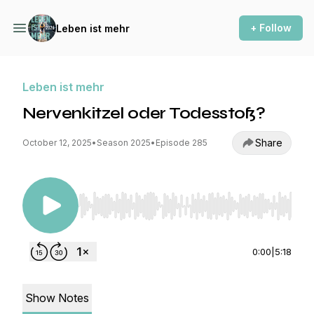
+ Follow
Leben ist mehr
Leben ist mehr
Nervenkitzel oder Todesstoß?
Share
October 12, 2025
•
Season 2025
•
Episode 285
Use Left/Right to seek, Home/End to jump to st
0:00
|
5:18
Show Notes