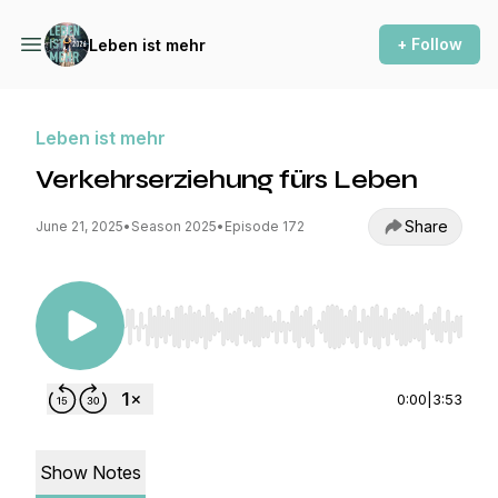
+ Follow
Leben ist mehr
Leben ist mehr
Verkehrserziehung fürs Leben
Share
June 21, 2025
•
Season 2025
•
Episode 172
Use Left/Right to seek, Home/End to jump to st
0:00
|
3:53
Show Notes