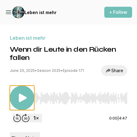
+ Follow
Leben ist mehr
Leben ist mehr
Wenn dir Leute in den Rücken
fallen
Share
June 20, 2025
•
Season 2025
•
Episode 171
Use Left/Right to seek, Home/End to jump to st
0:00
|
4:47