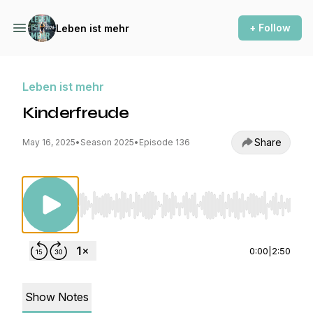
+ Follow
Leben ist mehr
Leben ist mehr
Kinderfreude
Share
May 16, 2025
•
Season 2025
•
Episode 136
Use Left/Right to seek, Home/End to jump to st
0:00
|
2:50
Show Notes