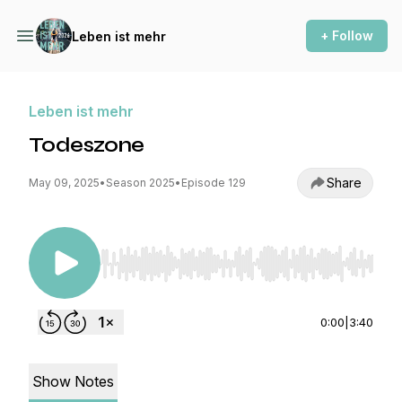
+ Follow
Leben ist mehr
Leben ist mehr
Todeszone
Share
May 09, 2025
•
Season 2025
•
Episode 129
Use Left/Right to seek, Home/End to jump to st
0:00
|
3:40
Show Notes