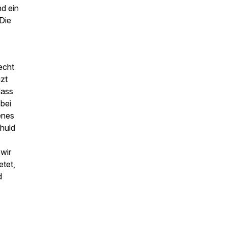
nd ein
 Die
echt
izt
dass
 bei
enes
chuld
wir
etet,
d