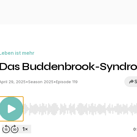
Leben ist mehr
Das Buddenbrook-Syndr
S
April 29, 2025
•
Season 2025
•
Episode 119
Use Left/Right to seek, Home/End to jump to start o
0