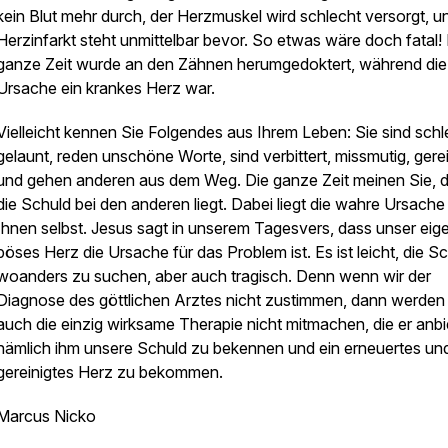
kein Blut mehr durch, der Herzmuskel wird schlecht versorgt, u
Herzinfarkt steht unmittelbar bevor. So etwas wäre doch fatal!
ganze Zeit wurde an den Zähnen herumgedoktert, während die
Ursache ein krankes Herz war.
Vielleicht kennen Sie Folgendes aus Ihrem Leben: Sie sind schl
gelaunt, reden unschöne Worte, sind verbittert, missmutig, gere
und gehen anderen aus dem Weg. Die ganze Zeit meinen Sie, 
die Schuld bei den anderen liegt. Dabei liegt die wahre Ursache
Ihnen selbst. Jesus sagt in unserem Tagesvers, dass unser eig
böses Herz die Ursache für das Problem ist. Es ist leicht, die S
woanders zu suchen, aber auch tragisch. Denn wenn wir der
Diagnose des göttlichen Arztes nicht zustimmen, dann werden 
auch die einzig wirksame Therapie nicht mitmachen, die er anbi
nämlich ihm unsere Schuld zu bekennen und ein erneuertes un
gereinigtes Herz zu bekommen.
Marcus Nicko