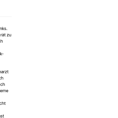
nks.
rät zu
ch
k-
narzt
ch
och
derne
cht
st