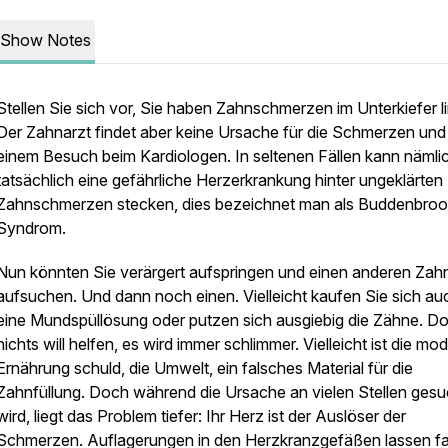
Show Notes
Stellen Sie sich vor, Sie haben Zahnschmerzen im Unterkiefer li
Der Zahnarzt findet aber keine Ursache für die Schmerzen und 
einem Besuch beim Kardiologen. In seltenen Fällen kann nämli
tatsächlich eine gefährliche Herzerkrankung hinter ungeklärten
Zahnschmerzen stecken, dies bezeichnet man als
Buddenbroo
Syndrom.
Nun könnten Sie verärgert aufspringen und einen anderen Zah
aufsuchen. Und dann noch einen. Vielleicht kaufen Sie sich au
eine Mundspüllösung oder putzen sich ausgiebig die Zähne. D
nichts will helfen, es wird immer schlimmer. Vielleicht ist die mo
Ernährung schuld, die Umwelt, ein falsches Material für die
Zahnfüllung. Doch während die Ursache an vielen Stellen gesu
wird, liegt das Problem tiefer: Ihr Herz ist der Auslöser der
Schmerzen. Auflagerungen in den Herzkranzgefäßen lassen fa