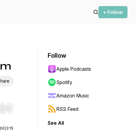
+ Follow
Follow
om
Apple Podcasts
hare
Spotify
Amazon Music
RSS Feed
r end. Hold shift to jump forward or backward.
See All
:00
|
3:15