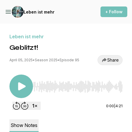
+ Follow
Leben ist mehr
Leben ist mehr
Geblitzt!
Share
April 05, 2025
•
Season 2025
•
Episode 95
Use Left/Right to seek, Home/End to jump to st
0:00
|
4:21
Show Notes