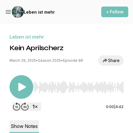
+ Follow
Leben ist mehr
Leben ist mehr
Kein Aprilscherz
Share
March 29, 2025
•
Season 2025
•
Episode 88
Use Left/Right to seek, Home/End to jump to st
0:00
|
4:42
Show Notes