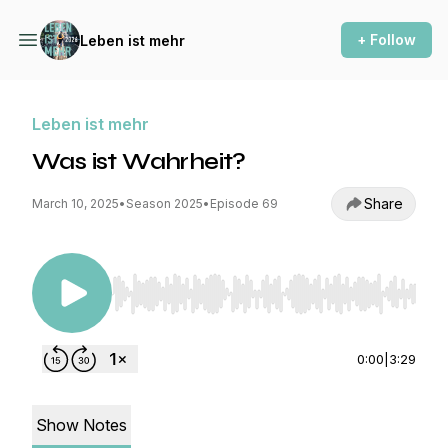
+ Follow
Leben ist mehr
Leben ist mehr
Was ist Wahrheit?
Share
March 10, 2025
•
Season 2025
•
Episode 69
Use Left/Right to seek, Home/End to jump to st
0:00
|
3:29
Show Notes