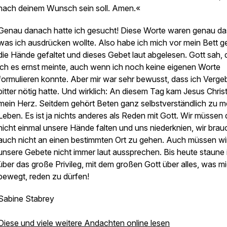
nach deinem Wunsch sein soll. Amen.«
Genau danach hatte ich gesucht! Diese Worte waren genau da
was ich ausdrücken wollte. Also habe ich mich vor mein Bett ge
die Hände gefaltet und dieses Gebet laut abgelesen. Gott sah, 
ich es ernst meinte, auch wenn ich noch keine eigenen Worte
formulieren konnte. Aber mir war sehr bewusst, dass ich Verg
bitter nötig hatte. Und wirklich: An diesem Tag kam Jesus Christ
mein Herz. Seitdem gehört Beten ganz selbstverständlich zu 
Leben. Es ist ja nichts anderes als Reden mit Gott. Wir müssen
nicht einmal unsere Hände falten und uns niederknien, wir bra
auch nicht an einen bestimmten Ort zu gehen. Auch müssen wi
unsere Gebete nicht immer laut aussprechen. Bis heute staune 
über das große Privileg, mit dem großen Gott über alles, was m
bewegt, reden zu dürfen!
Sabine Stabrey
Diese und viele weitere Andachten online lesen