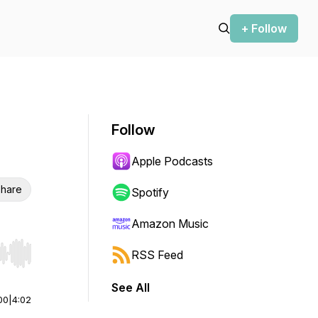
+ Follow
Follow
Apple Podcasts
hare
Spotify
Amazon Music
RSS Feed
r end. Hold shift to jump forward or backward.
See All
00
|
4:02