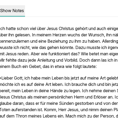
Show Notes
Ich hatte schon viel über Jesus Christus gehört und auch einig
über ihn gelesen. In meinem Herzen wuchs der Wunsch, ihn nä
kennenzulernen und eine Beziehung zu ihm zu haben. Allerdin
wusste ich nicht, wie das gehen könnte. Dazu musste ich irge
mit Jesus reden. Aber wie funktioniert das? Wie betet man eigen
Mir fehlte dazu jede Anleitung und Vorbild. Doch dann las ich in
einem Buch ein Gebet, das in etwa wie folgt lautete:
»Lieber Gott, ich habe mein Leben bis jetzt auf meine Art geleb
möchte ich es auf deine Art leben. Ich brauche dich und bin jet
bereit, mein Leben in deine Hände zu legen. Ich nehme deinen
Jesus Christus als meinen persönlichen Herrn und Erlöser an. I
glaube daran, dass er für meine Sünden gestorben und von de
Toten auferstanden ist. Komm, Herr Jesus, und nimm deinen Pl
auf dem Thron meines Lebens ein. Mach mich zu der Person, d