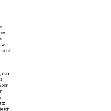
es
her
gs
ndwie
tlich?
t, nun
zt
 Sohn
ch
n
atz
ie ich