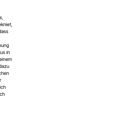
s,
kniet,
dass
ebung
us in
meinem
 dazu
uchen
r
ich
ich