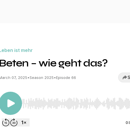
Leben ist mehr
Beten – wie geht das?
S
March 07, 2025
•
Season 2025
•
Episode 66
Use Left/Right to seek, Home/End to jump to start o
0: