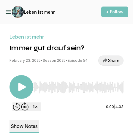
+ Follow
Leben ist mehr
Leben ist mehr
Immer gut drauf sein?
Share
February 23, 2025
•
Season 2025
•
Episode 54
Use Left/Right to seek, Home/End to jump to st
0:00
|
4:03
Show Notes