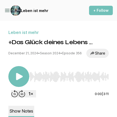
+ Follow
Leben ist mehr
Leben ist mehr
»Das Glück deines Lebens ...
Share
December 21, 2024
•
Season 2024
•
Episode 356
Use Left/Right to seek, Home/End to jump to st
0:00
|
3:11
Show Notes